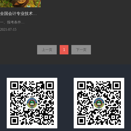
全国会计专业技术中
一、报考条件
级资格考试
2021-07-15
（一）报名参加会计资格
考试的人员，应具备下列
上一页
1
下一页
基本条件：
1.遵守《中华人民共和国
会计法》和国家统一的会
计制度等法律法规。
2.具备良好的职业道德，
无严重违反财经纪律的行
为。
3.热爱会计工作，具备相
应的会计专业知识和业务