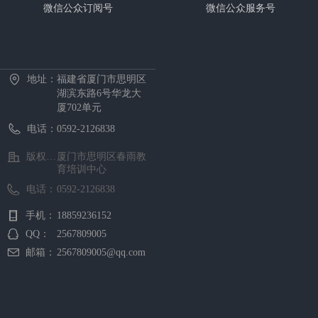
微信公众订阅号
微信公众服务号
技能。
首页
中心概况
新闻资讯
招生项目
证书考试
预约报名
在线课堂
下载中心
地址：
福建省厦门市思明区
湖滨东路6号华龙大
厦702单元
电话：
0592-2126838
版权所有 ©
厦门市思明区春雨教
育培训中心
电话：
0592-2126838
手机：
18859236152
QQ：
2567809005
邮箱：
2567809005@qq.com