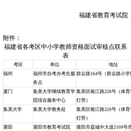
福建省教育考试院
附件：
福建省各考区中小学教师资格面试审核点联系
表
考区
单位
地址
福州
福州市自考办考生服
群众路
164
号（群众路小学
务点
厦门
集美大学继续教育学
集美区银江路
226
号（体育
院综合服务中心
灯旁）
集美大学
集美大学教务处
集美区银江路
226
号（体育
灯旁）
莆田
莆田市教育考试院
莆田市荔城中大道
2169
号