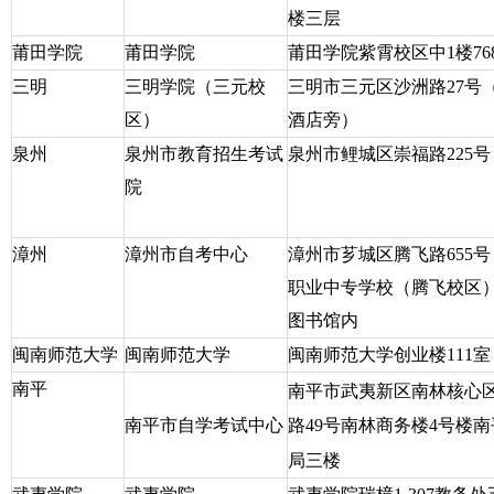
楼三层
莆田学院
莆田学院
莆田学院紫霄校区中
1
楼
76
三明
三明学院（三元校
三明市三元区沙洲路
27
号
区）
酒店旁）
泉州
泉州市教育招生考试
泉州市鲤城区崇福路
225
号
院
漳州
漳州市自考中心
漳州市芗城区腾飞路
655
号
职业中专学校（腾飞校区
图书馆内
闽南师范大学
闽南师范大学
闽南师范大学创业楼
111
室
南平
南平市武夷新区南林核心
南平市自学考试中心
路
49
号南林商务楼
4
号楼南
局三楼