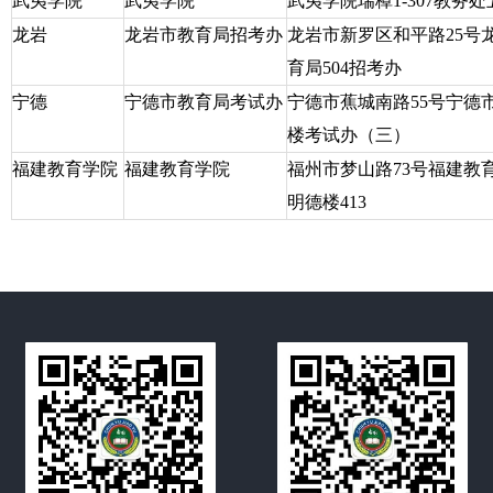
武夷学院
武夷学院
武夷学院瑞樟
1-307
教务处
龙岩
龙岩市教育局招考办
龙岩市新罗区和平路
25
号
育局
504
招考办
宁德
宁德市教育局考试办
宁德市蕉城南路
55
号宁德
楼考试办（三）
福建教育学院
福建教育学院
福州市梦山路
73
号福建教
明德楼
413