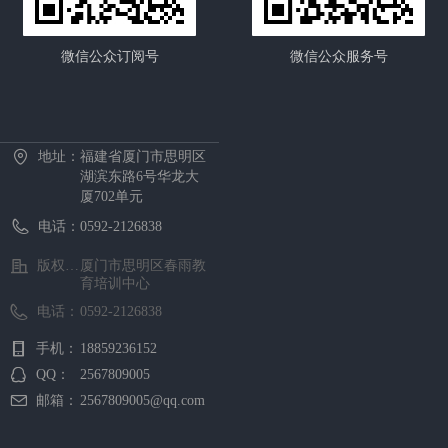
微信公众订阅号
微信公众服务号
首页
中心概况
新闻资讯
招生项目
证书考试
预约报名
在线课堂
下载中心
地址：
福建省厦门市思明区
湖滨东路6号华龙大
厦702单元
电话：
0592-2126838
版权所有 ©
厦门市思明区春雨教
育培训中心
电话：
0592-2126838
手机：
18859236152
QQ：
2567809005
邮箱：
2567809005@qq.com