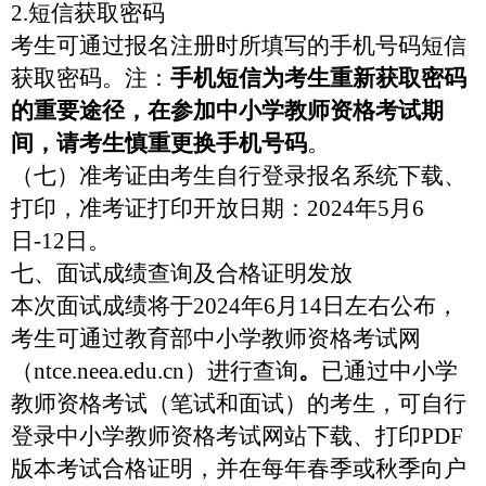
2.
短信获取密码
考生可通过报名注册时所填写的手机号码短信
获取密码。注：
手机短信为考生重新获取密码
的重要途径，在参加中小学教师资格考试期
间，请考生慎重更换手机号码
。
（七）准考证由考生自行登录报名系统下载、
打印，准考证打印开放日期：
2024
年
5
月
6
日
-12
日。
七、面试成绩查询及合格证明发放
本次面试成绩将于
2024
年
6
月
14
日左右公布，
考生可通过教育部中小学教师资格考试网
（
ntce.neea.edu.cn
）进行查询
。
已通过中小学
教师资格考试（笔试和面试）的考生，可自行
登录中小学教师资格考试网站下载、打印
PDF
版本考试合格证明，并在每年春季或秋季向户