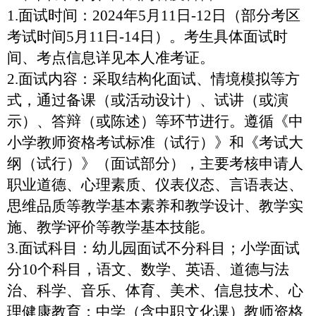
1.
面试时间：
2024
年
5
月
11
日
-12
日（部分考区
考试时间
5
月
11
日
-14
日）。考生具体面试时
间、考点信息详见本人准考证。
2.
面试内容：采取结构化面试、情境模拟等方
式，通过备课（或活动设计）、试讲（或演
示）、答辩（或陈述）等环节进行。遵循《中
小学教师资格考试标准（试行）》和《考试大
纲（试行）》（面试部分），主要考核申请人
职业道德、心理素质、仪表仪态、言语表达、
思维品质等教学基本素养和教学设计、教学实
施、教学评价等教学基本技能。
3.
面试科目：幼儿园面试不分科目；小学面试
分
10
个科目，语文、数学、英语、道德与法
治、科学、音乐、体育、美术、信息技术、心
理健康教育；中学（含中职文化课）教师资格