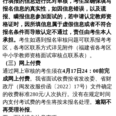
行填报的信息进行比对审核，考生应确保填写
报名信息的真实性，如因信息错误，以及谎
报、瞒报信息参加面试的，若申请认定教师资
格证时，因所填信息属于虚假信息或者不符合
报名条件而导致认定不通过，责任由考生本人
承担。
考生如遇到报名审核问题可联系报考考
区，各考区联系方式详见附件（
福建省各考区
中小学教师资格面试审核点联系表）
。
（三）网上付费
通过网上审核的考生须在
4
月
17
日
24
：
00
前完
成网上付费
。我省面试收费按省发改委、省财
政厅（闽
发改服价函
〔
2022
〕
17
号）文件确定
的收费标准
280
元
/
人次执行。没有在规定时间
内支付考试费的考生将按未报名处理。
逾期不
再受理补报
。